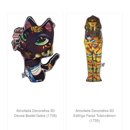
Almofada Decorativa 3D
Almofada Decorativa 3D
Deusa Bastet Gatos (1736)
Esfinge Faraó Tutancâmon
(1735)