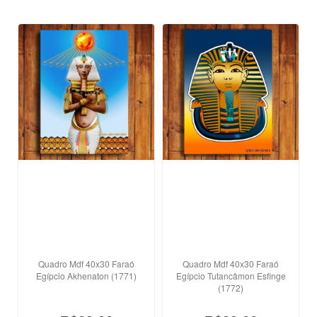
Quadro Mdf 40x30 Faraó
Quadro Mdf 40x30 Faraó
Egípcio Akhenaton (1771)
Egípcio Tutancâmon Esfinge
(1772)