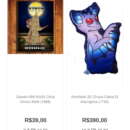
Quadro Mdf 40x30 Orixá
Almofada 3D Chupa Cabra Et
Omulú Atotô (1888)
Alienígena (1739)
R$39,00
R$390,00